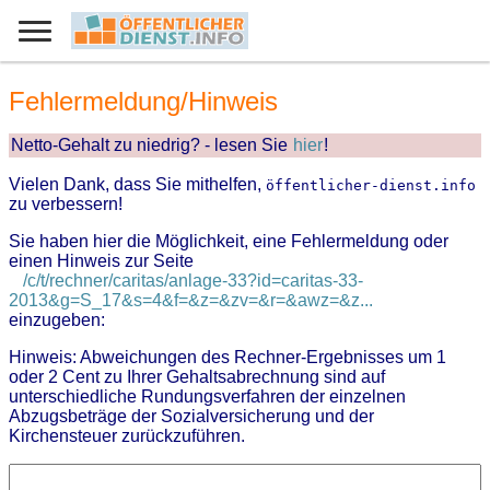
Fehlermeldung/Hinweis
Netto-Gehalt zu niedrig? - lesen Sie
hier
!
Vielen Dank, dass Sie mithelfen,
öffentlicher-dienst.info
zu verbessern!
Sie haben hier die Möglichkeit, eine Fehlermeldung oder
einen Hinweis zur Seite
/c/t/rechner/caritas/anlage-33?id=caritas-33-
2013&g=S_17&s=4&f=&z=&zv=&r=&awz=&z...
einzugeben:
Hinweis: Abweichungen des Rechner-Ergebnisses um 1
oder 2 Cent zu Ihrer Gehaltsabrechnung sind auf
unterschiedliche Rundungsverfahren der einzelnen
Abzugsbeträge der Sozialversicherung und der
Kirchensteuer zurückzuführen.