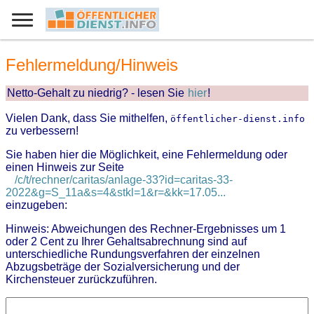
Fehlermeldung/Hinweis
Netto-Gehalt zu niedrig? - lesen Sie
hier
!
Vielen Dank, dass Sie mithelfen,
öffentlicher-dienst.info
zu verbessern!
Sie haben hier die Möglichkeit, eine Fehlermeldung oder
einen Hinweis zur Seite
/c/t/rechner/caritas/anlage-33?id=caritas-33-
2022&g=S_11a&s=4&stkl=1&r=&kk=17.05...
einzugeben:
Hinweis: Abweichungen des Rechner-Ergebnisses um 1
oder 2 Cent zu Ihrer Gehaltsabrechnung sind auf
unterschiedliche Rundungsverfahren der einzelnen
Abzugsbeträge der Sozialversicherung und der
Kirchensteuer zurückzuführen.