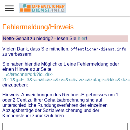
Fehlermeldung/Hinweis
Netto-Gehalt zu niedrig? - lesen Sie
hier
!
Vielen Dank, dass Sie mithelfen,
öffentlicher-dienst.info
zu verbessern!
Sie haben hier die Möglichkeit, eine Fehlermeldung oder
einen Hinweis zur Seite
/c/t/rechner/drk?id=drk-
2011&g=E_3&s=5&f=&z=&zv=&r=&awz=&zulage=&kk=&kkz=&
einzugeben:
Hinweis: Abweichungen des Rechner-Ergebnisses um 1
oder 2 Cent zu Ihrer Gehaltsabrechnung sind auf
unterschiedliche Rundungsverfahren der einzelnen
Abzugsbeträge der Sozialversicherung und der
Kirchensteuer zurückzuführen.