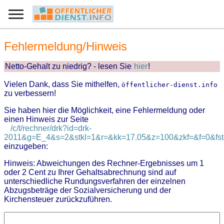
Fehlermeldung/Hinweis
Netto-Gehalt zu niedrig? - lesen Sie
hier
!
Vielen Dank, dass Sie mithelfen,
öffentlicher-dienst.info
zu verbessern!
Sie haben hier die Möglichkeit, eine Fehlermeldung oder
einen Hinweis zur Seite
/c/t/rechner/drk?id=drk-
2011&g=E_4&s=2&stkl=1&r=&kk=17.05&z=100&zkf=&f=0&fsta
einzugeben:
Hinweis: Abweichungen des Rechner-Ergebnisses um 1
oder 2 Cent zu Ihrer Gehaltsabrechnung sind auf
unterschiedliche Rundungsverfahren der einzelnen
Abzugsbeträge der Sozialversicherung und der
Kirchensteuer zurückzuführen.