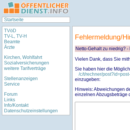
Startseite
TVöD
Fehlermeldung/Hi
TV-L, TV-H
Beamte
Ärzte
Netto-Gehalt zu niedrig? -
Kirchen, Wohlfahrt
Vielen Dank, dass Sie mit
Sozialversicherungen
weitere Tarifverträge
Sie haben hier die Möglich
/c/t/rechner/post?id=
Stellenanzeigen
einzugeben:
Service
Hinweis: Abweichungen des
Forum
einzelnen Abzugsbeträge d
Links
Info/Kontakt
Datenschutzeinstellungen