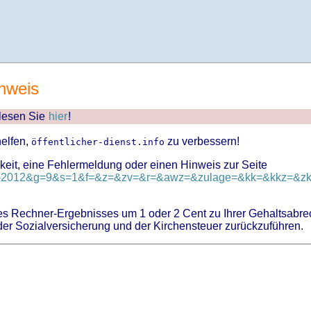
nweis
 lesen Sie
hier
!
helfen,
zu verbessern!
öffentlicher-dienst.info
keit, eine Fehlermeldung oder einen Hinweis zur Seite
post-2012&g=9&s=1&f=&z=&zv=&r=&awz=&zulage=&kk=&kkz=&zkf
 Rechner-Ergebnisses um 1 oder 2 Cent zu Ihrer Gehaltsabre
er Sozialversicherung und der Kirchensteuer zurückzuführen.