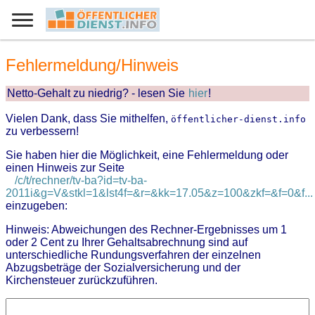
Fehlermeldung/Hinweis
Netto-Gehalt zu niedrig? - lesen Sie
hier
!
Vielen Dank, dass Sie mithelfen,
öffentlicher-dienst.info
zu verbessern!
Sie haben hier die Möglichkeit, eine Fehlermeldung oder
einen Hinweis zur Seite
/c/t/rechner/tv-ba?id=tv-ba-
2011i&g=V&stkl=1&lst4f=&r=&kk=17.05&z=100&zkf=&f=0&f...
einzugeben:
Hinweis: Abweichungen des Rechner-Ergebnisses um 1
oder 2 Cent zu Ihrer Gehaltsabrechnung sind auf
unterschiedliche Rundungsverfahren der einzelnen
Abzugsbeträge der Sozialversicherung und der
Kirchensteuer zurückzuführen.