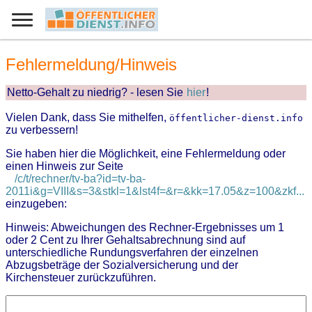
Fehlermeldung/Hinweis
Netto-Gehalt zu niedrig? - lesen Sie
hier
!
Vielen Dank, dass Sie mithelfen,
öffentlicher-dienst.info
zu verbessern!
Sie haben hier die Möglichkeit, eine Fehlermeldung oder
einen Hinweis zur Seite
/c/t/rechner/tv-ba?id=tv-ba-
2011i&g=VIII&s=3&stkl=1&lst4f=&r=&kk=17.05&z=100&zkf...
einzugeben:
Hinweis: Abweichungen des Rechner-Ergebnisses um 1
oder 2 Cent zu Ihrer Gehaltsabrechnung sind auf
unterschiedliche Rundungsverfahren der einzelnen
Abzugsbeträge der Sozialversicherung und der
Kirchensteuer zurückzuführen.