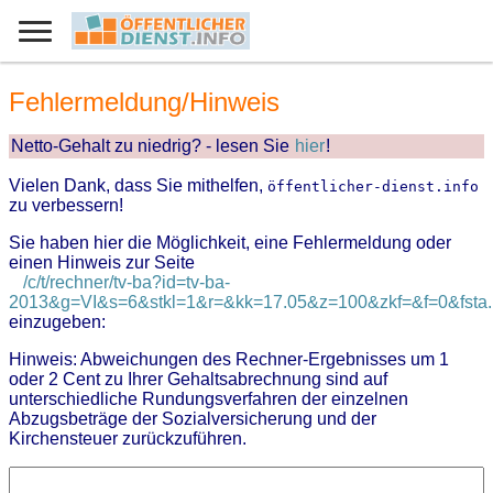
Fehlermeldung/Hinweis
Netto-Gehalt zu niedrig? - lesen Sie
hier
!
Vielen Dank, dass Sie mithelfen,
öffentlicher-dienst.info
zu verbessern!
Sie haben hier die Möglichkeit, eine Fehlermeldung oder
einen Hinweis zur Seite
/c/t/rechner/tv-ba?id=tv-ba-
2013&g=VI&s=6&stkl=1&r=&kk=17.05&z=100&zkf=&f=0&fsta..
einzugeben:
Hinweis: Abweichungen des Rechner-Ergebnisses um 1
oder 2 Cent zu Ihrer Gehaltsabrechnung sind auf
unterschiedliche Rundungsverfahren der einzelnen
Abzugsbeträge der Sozialversicherung und der
Kirchensteuer zurückzuführen.