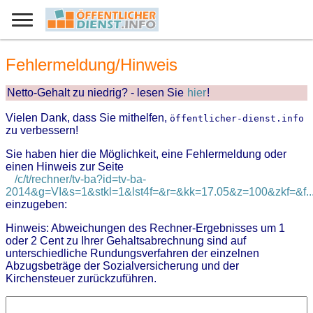
Fehlermeldung/Hinweis
Netto-Gehalt zu niedrig? - lesen Sie
hier
!
Vielen Dank, dass Sie mithelfen,
öffentlicher-dienst.info
zu verbessern!
Sie haben hier die Möglichkeit, eine Fehlermeldung oder
einen Hinweis zur Seite
/c/t/rechner/tv-ba?id=tv-ba-
2014&g=VI&s=1&stkl=1&lst4f=&r=&kk=17.05&z=100&zkf=&f..
einzugeben:
Hinweis: Abweichungen des Rechner-Ergebnisses um 1
oder 2 Cent zu Ihrer Gehaltsabrechnung sind auf
unterschiedliche Rundungsverfahren der einzelnen
Abzugsbeträge der Sozialversicherung und der
Kirchensteuer zurückzuführen.