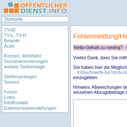
Startseite
TVöD
Fehlermeldung/Hi
TV-L, TV-H
Beamte
Ärzte
Netto-Gehalt zu niedrig? -
Kirchen, Wohlfahrt
Vielen Dank, dass Sie mit
Sozialversicherungen
weitere Tarifverträge
Sie haben hier die Möglich
/c/t/rechner/tv-ba?id=t
Stellenanzeigen
einzugeben:
Service
Hinweis: Abweichungen des
Forum
einzelnen Abzugsbeträge d
Links
Info/Kontakt
Datenschutzeinstellungen