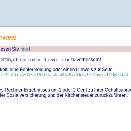
nweis
 lesen Sie
hier
!
helfen,
zu verbessern!
öffentlicher-dienst.info
keit, eine Fehlermeldung oder einen Hinweis zur Seite
v-ba-2014&g=VII&s=1&stkl=1&lst4f=&r=&kk=17.05&z=100&zkf=&..
 Rechner-Ergebnisses um 1 oder 2 Cent zu Ihrer Gehaltsabre
er Sozialversicherung und der Kirchensteuer zurückzuführen.