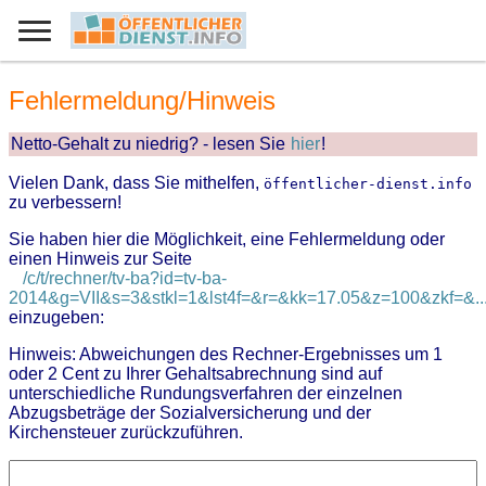
Fehlermeldung/Hinweis
Netto-Gehalt zu niedrig? - lesen Sie
hier
!
Vielen Dank, dass Sie mithelfen,
öffentlicher-dienst.info
zu verbessern!
Sie haben hier die Möglichkeit, eine Fehlermeldung oder
einen Hinweis zur Seite
/c/t/rechner/tv-ba?id=tv-ba-
2014&g=VII&s=3&stkl=1&lst4f=&r=&kk=17.05&z=100&zkf=&..
einzugeben:
Hinweis: Abweichungen des Rechner-Ergebnisses um 1
oder 2 Cent zu Ihrer Gehaltsabrechnung sind auf
unterschiedliche Rundungsverfahren der einzelnen
Abzugsbeträge der Sozialversicherung und der
Kirchensteuer zurückzuführen.