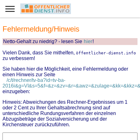
Fehlermeldung/Hinweis
Netto-Gehalt zu niedrig? - lesen Sie
hier
!
Vielen Dank, dass Sie mithelfen,
öffentlicher-dienst.info
zu verbessern!
Sie haben hier die Möglichkeit, eine Fehlermeldung oder
einen Hinweis zur Seite
/c/t/rechner/tv-ba?id=tv-ba-
2016i&g=VI&s=5&f=&z=&zv=&r=&awz=&zulage=&kk=&kkz=&z
einzugeben:
Hinweis: Abweichungen des Rechner-Ergebnisses um 1
oder 2 Cent zu Ihrer Gehaltsabrechnung sind auf
unterschiedliche Rundungsverfahren der einzelnen
Abzugsbeträge der Sozialversicherung und der
Kirchensteuer zurückzuführen.