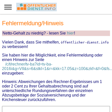
Fehlermeldung/Hinweis
Netto-Gehalt zu niedrig? - lesen Sie
hier
!
Vielen Dank, dass Sie mithelfen,
öffentlicher-dienst.info
zu verbessern!
Sie haben hier die Möglichkeit, eine Fehlermeldung oder
einen Hinweis zur Seite
/c/t/rechner/tv-ba?id=tv-ba-
2016i&g=VII&s=6&stkl=1&r=&kk=17.05&z=100&zkf=&f=0&fs..
einzugeben:
Hinweis: Abweichungen des Rechner-Ergebnisses um 1
oder 2 Cent zu Ihrer Gehaltsabrechnung sind auf
unterschiedliche Rundungsverfahren der einzelnen
Abzugsbeträge der Sozialversicherung und der
Kirchensteuer zurückzuführen.