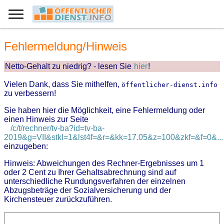
Fehlermeldung/Hinweis
Netto-Gehalt zu niedrig? - lesen Sie
hier
!
Vielen Dank, dass Sie mithelfen,
öffentlicher-dienst.info
zu verbessern!
Sie haben hier die Möglichkeit, eine Fehlermeldung oder
einen Hinweis zur Seite
/c/t/rechner/tv-ba?id=tv-ba-
2019&g=VII&stkl=1&lst4f=&r=&kk=17.05&z=100&zkf=&f=0&...
einzugeben:
Hinweis: Abweichungen des Rechner-Ergebnisses um 1
oder 2 Cent zu Ihrer Gehaltsabrechnung sind auf
unterschiedliche Rundungsverfahren der einzelnen
Abzugsbeträge der Sozialversicherung und der
Kirchensteuer zurückzuführen.