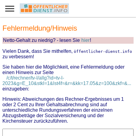
Fehlermeldung/Hinweis
Netto-Gehalt zu niedrig? - lesen Sie
hier
!
Vielen Dank, dass Sie mithelfen,
öffentlicher-dienst.info
zu verbessern!
Sie haben hier die Möglichkeit, eine Fehlermeldung oder
einen Hinweis zur Seite
/c/t/rechner/tv-l/allg?id=tv-l-
2023&g=E_10&stkl=1&lst4f=&r=&kk=17.05&z=100&zkf=&...
einzugeben:
Hinweis: Abweichungen des Rechner-Ergebnisses um 1
oder 2 Cent zu Ihrer Gehaltsabrechnung sind auf
unterschiedliche Rundungsverfahren der einzelnen
Abzugsbeträge der Sozialversicherung und der
Kirchensteuer zurückzuführen.