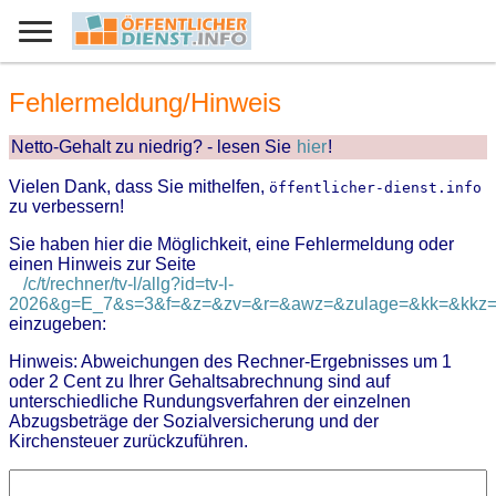
Fehlermeldung/Hinweis
Netto-Gehalt zu niedrig? - lesen Sie
hier
!
Vielen Dank, dass Sie mithelfen,
öffentlicher-dienst.info
zu verbessern!
Sie haben hier die Möglichkeit, eine Fehlermeldung oder
einen Hinweis zur Seite
/c/t/rechner/tv-l/allg?id=tv-l-
2026&g=E_7&s=3&f=&z=&zv=&r=&awz=&zulage=&kk=&kkz=.
einzugeben:
Hinweis: Abweichungen des Rechner-Ergebnisses um 1
oder 2 Cent zu Ihrer Gehaltsabrechnung sind auf
unterschiedliche Rundungsverfahren der einzelnen
Abzugsbeträge der Sozialversicherung und der
Kirchensteuer zurückzuführen.