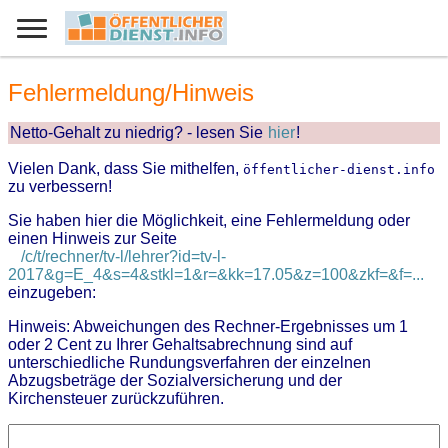
Fehlermeldung/Hinweis
Netto-Gehalt zu niedrig? - lesen Sie
hier
!
Vielen Dank, dass Sie mithelfen,
öffentlicher-dienst.info
zu verbessern!
Sie haben hier die Möglichkeit, eine Fehlermeldung oder
einen Hinweis zur Seite
/c/t/rechner/tv-l/lehrer?id=tv-l-
2017&g=E_4&s=4&stkl=1&r=&kk=17.05&z=100&zkf=&f=...
einzugeben:
Hinweis: Abweichungen des Rechner-Ergebnisses um 1
oder 2 Cent zu Ihrer Gehaltsabrechnung sind auf
unterschiedliche Rundungsverfahren der einzelnen
Abzugsbeträge der Sozialversicherung und der
Kirchensteuer zurückzuführen.