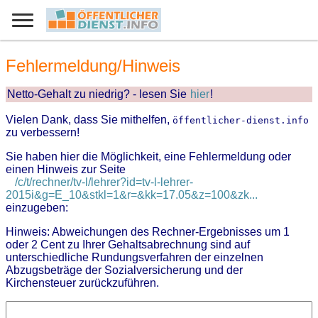
Fehlermeldung/Hinweis
Netto-Gehalt zu niedrig? - lesen Sie
hier
!
Vielen Dank, dass Sie mithelfen,
öffentlicher-dienst.info
zu verbessern!
Sie haben hier die Möglichkeit, eine Fehlermeldung oder
einen Hinweis zur Seite
/c/t/rechner/tv-l/lehrer?id=tv-l-lehrer-
2015i&g=E_10&stkl=1&r=&kk=17.05&z=100&zk...
einzugeben:
Hinweis: Abweichungen des Rechner-Ergebnisses um 1
oder 2 Cent zu Ihrer Gehaltsabrechnung sind auf
unterschiedliche Rundungsverfahren der einzelnen
Abzugsbeträge der Sozialversicherung und der
Kirchensteuer zurückzuführen.