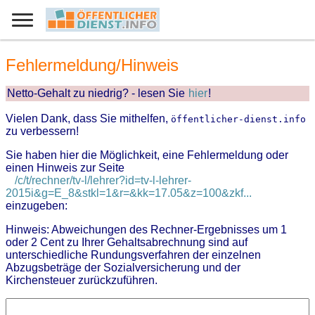
Fehlermeldung/Hinweis
Netto-Gehalt zu niedrig? - lesen Sie
hier
!
Vielen Dank, dass Sie mithelfen,
öffentlicher-dienst.info
zu verbessern!
Sie haben hier die Möglichkeit, eine Fehlermeldung oder
einen Hinweis zur Seite
/c/t/rechner/tv-l/lehrer?id=tv-l-lehrer-
2015i&g=E_8&stkl=1&r=&kk=17.05&z=100&zkf...
einzugeben:
Hinweis: Abweichungen des Rechner-Ergebnisses um 1
oder 2 Cent zu Ihrer Gehaltsabrechnung sind auf
unterschiedliche Rundungsverfahren der einzelnen
Abzugsbeträge der Sozialversicherung und der
Kirchensteuer zurückzuführen.