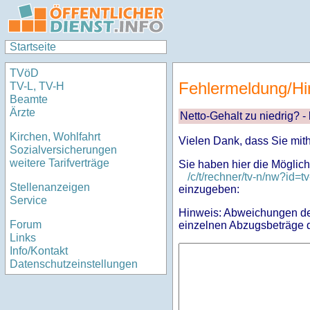
Startseite
TVöD
Fehlermeldung/Hi
TV-L, TV-H
Beamte
Ärzte
Netto-Gehalt zu niedrig? -
Kirchen, Wohlfahrt
Vielen Dank, dass Sie mit
Sozialversicherungen
weitere Tarifverträge
Sie haben hier die Möglich
/c/t/rechner/tv-n/nw?i
Stellenanzeigen
einzugeben:
Service
Hinweis: Abweichungen des
Forum
einzelnen Abzugsbeträge d
Links
Info/Kontakt
Datenschutzeinstellungen