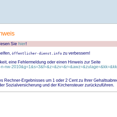
nweis
 lesen Sie
hier
!
helfen,
zu verbessern!
öffentlicher-dienst.info
keit, eine Fehlermeldung oder einen Hinweis zur Seite
d=tv-n-nw-2010&g=1&s=3&f=&z=&zv=&r=&awz=&zulage=&kk=&kkz
 Rechner-Ergebnisses um 1 oder 2 Cent zu Ihrer Gehaltsabre
er Sozialversicherung und der Kirchensteuer zurückzuführen.