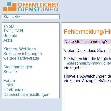
Startseite
TVöD
Fehlermeldung/Hi
TV-L, TV-H
Beamte
Ärzte
Netto-Gehalt zu niedrig? -
Kirchen, Wohlfahrt
Vielen Dank, dass Sie mit
Sozialversicherungen
weitere Tarifverträge
Sie haben hier die Möglich
/c/t/rechner/tv-n/nw?i
Stellenanzeigen
einzugeben:
Service
Hinweis: Abweichungen des
Forum
einzelnen Abzugsbeträge d
Links
Info/Kontakt
Datenschutzeinstellungen