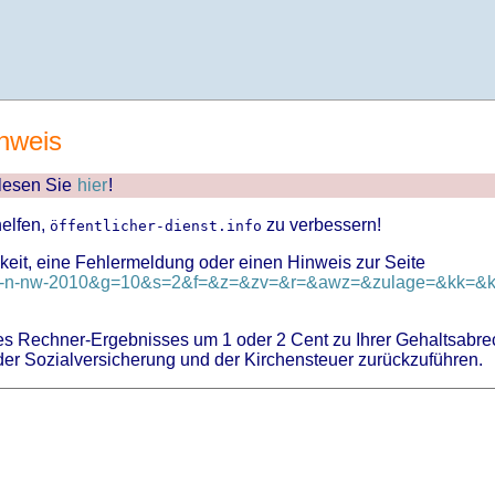
nweis
 lesen Sie
hier
!
helfen,
zu verbessern!
öffentlicher-dienst.info
keit, eine Fehlermeldung oder einen Hinweis zur Seite
d=tv-n-nw-2010&g=10&s=2&f=&z=&zv=&r=&awz=&zulage=&kk=&kk
 Rechner-Ergebnisses um 1 oder 2 Cent zu Ihrer Gehaltsabre
er Sozialversicherung und der Kirchensteuer zurückzuführen.