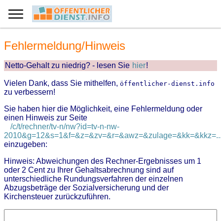
Fehlermeldung/Hinweis
Netto-Gehalt zu niedrig? - lesen Sie
hier
!
Vielen Dank, dass Sie mithelfen,
öffentlicher-dienst.info
zu verbessern!
Sie haben hier die Möglichkeit, eine Fehlermeldung oder
einen Hinweis zur Seite
/c/t/rechner/tv-n/nw?id=tv-n-nw-
2010&g=12&s=1&f=&z=&zv=&r=&awz=&zulage=&kk=&kkz=..
einzugeben:
Hinweis: Abweichungen des Rechner-Ergebnisses um 1
oder 2 Cent zu Ihrer Gehaltsabrechnung sind auf
unterschiedliche Rundungsverfahren der einzelnen
Abzugsbeträge der Sozialversicherung und der
Kirchensteuer zurückzuführen.