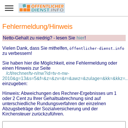
Fehlermeldung/Hinweis
Netto-Gehalt zu niedrig? - lesen Sie
hier
!
Vielen Dank, dass Sie mithelfen,
öffentlicher-dienst.info
zu verbessern!
Sie haben hier die Möglichkeit, eine Fehlermeldung oder
einen Hinweis zur Seite
/c/t/rechner/tv-n/nw?id=tv-n-nw-
2010&g=13&s=5&f=&z=&zv=&r=&awz=&zulage=&kk=&kkz=..
einzugeben:
Hinweis: Abweichungen des Rechner-Ergebnisses um 1
oder 2 Cent zu Ihrer Gehaltsabrechnung sind auf
unterschiedliche Rundungsverfahren der einzelnen
Abzugsbeträge der Sozialversicherung und der
Kirchensteuer zurückzuführen.