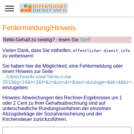
Fehlermeldung/Hinweis
Netto-Gehalt zu niedrig? - lesen Sie
hier
!
Vielen Dank, dass Sie mithelfen,
öffentlicher-dienst.info
zu verbessern!
Sie haben hier die Möglichkeit, eine Fehlermeldung oder
einen Hinweis zur Seite
/c/t/rechner/tv-n/nw?id=tv-n-nw-
2010&g=14&s=2&f=&z=&zv=&r=&awz=&zulage=&kk=&kkz=..
einzugeben:
Hinweis: Abweichungen des Rechner-Ergebnisses um 1
oder 2 Cent zu Ihrer Gehaltsabrechnung sind auf
unterschiedliche Rundungsverfahren der einzelnen
Abzugsbeträge der Sozialversicherung und der
Kirchensteuer zurückzuführen.