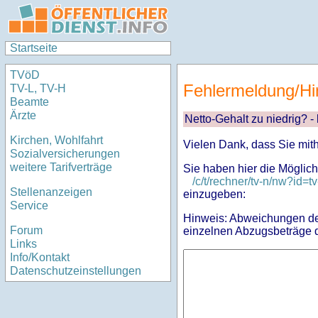
Startseite
TVöD
Fehlermeldung/Hi
TV-L, TV-H
Beamte
Ärzte
Netto-Gehalt zu niedrig? -
Kirchen, Wohlfahrt
Vielen Dank, dass Sie mit
Sozialversicherungen
weitere Tarifverträge
Sie haben hier die Möglich
/c/t/rechner/tv-n/nw?i
Stellenanzeigen
einzugeben:
Service
Hinweis: Abweichungen des
Forum
einzelnen Abzugsbeträge d
Links
Info/Kontakt
Datenschutzeinstellungen