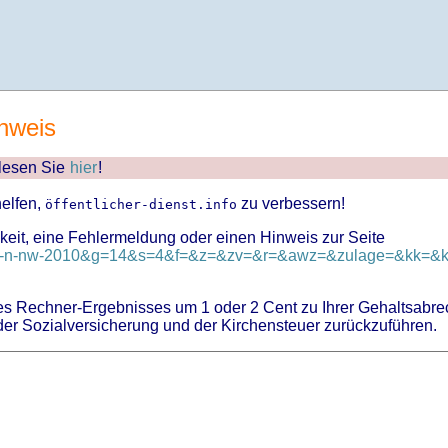
nweis
 lesen Sie
hier
!
helfen,
zu verbessern!
öffentlicher-dienst.info
keit, eine Fehlermeldung oder einen Hinweis zur Seite
d=tv-n-nw-2010&g=14&s=4&f=&z=&zv=&r=&awz=&zulage=&kk=&kk
 Rechner-Ergebnisses um 1 oder 2 Cent zu Ihrer Gehaltsabre
er Sozialversicherung und der Kirchensteuer zurückzuführen.