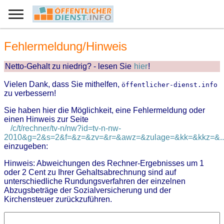
Fehlermeldung/Hinweis
Netto-Gehalt zu niedrig? - lesen Sie
hier
!
Vielen Dank, dass Sie mithelfen,
öffentlicher-dienst.info
zu verbessern!
Sie haben hier die Möglichkeit, eine Fehlermeldung oder
einen Hinweis zur Seite
/c/t/rechner/tv-n/nw?id=tv-n-nw-
2010&g=2&s=2&f=&z=&zv=&r=&awz=&zulage=&kk=&kkz=&..
einzugeben:
Hinweis: Abweichungen des Rechner-Ergebnisses um 1
oder 2 Cent zu Ihrer Gehaltsabrechnung sind auf
unterschiedliche Rundungsverfahren der einzelnen
Abzugsbeträge der Sozialversicherung und der
Kirchensteuer zurückzuführen.