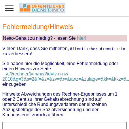
Fehlermeldung/Hinweis
Netto-Gehalt zu niedrig? - lesen Sie
hier
!
Vielen Dank, dass Sie mithelfen,
öffentlicher-dienst.info
zu verbessern!
Sie haben hier die Möglichkeit, eine Fehlermeldung oder
einen Hinweis zur Seite
/c/t/rechner/tv-n/nw?id=tv-n-nw-
2010&g=3&s=2&f=&z=&zv=&r=&awz=&zulage=&kk=&kkz=&..
einzugeben:
Hinweis: Abweichungen des Rechner-Ergebnisses um 1
oder 2 Cent zu Ihrer Gehaltsabrechnung sind auf
unterschiedliche Rundungsverfahren der einzelnen
Abzugsbeträge der Sozialversicherung und der
Kirchensteuer zurückzuführen.