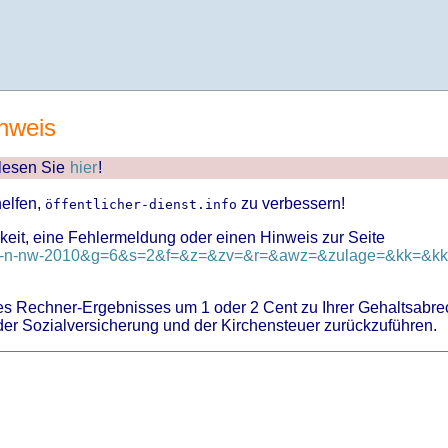
nweis
 lesen Sie
hier
!
helfen,
zu verbessern!
öffentlicher-dienst.info
keit, eine Fehlermeldung oder einen Hinweis zur Seite
d=tv-n-nw-2010&g=6&s=2&f=&z=&zv=&r=&awz=&zulage=&kk=&kkz
 Rechner-Ergebnisses um 1 oder 2 Cent zu Ihrer Gehaltsabre
er Sozialversicherung und der Kirchensteuer zurückzuführen.