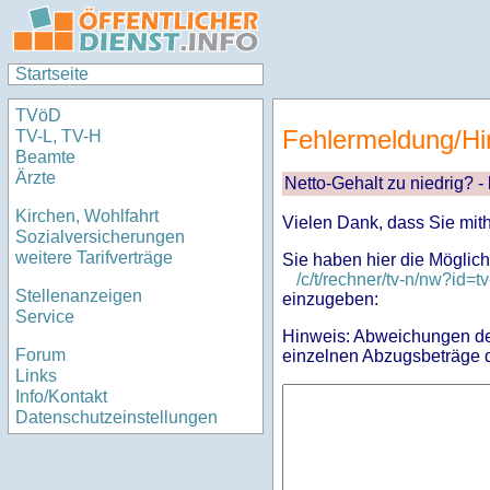
Startseite
TVöD
Fehlermeldung/Hi
TV-L, TV-H
Beamte
Ärzte
Netto-Gehalt zu niedrig? -
Kirchen, Wohlfahrt
Vielen Dank, dass Sie mit
Sozialversicherungen
weitere Tarifverträge
Sie haben hier die Möglich
/c/t/rechner/tv-n/nw?i
Stellenanzeigen
einzugeben:
Service
Hinweis: Abweichungen des
Forum
einzelnen Abzugsbeträge d
Links
Info/Kontakt
Datenschutzeinstellungen