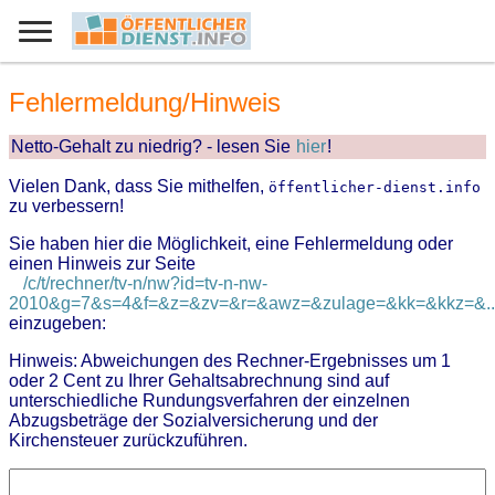
Fehlermeldung/Hinweis
Netto-Gehalt zu niedrig? - lesen Sie
hier
!
Vielen Dank, dass Sie mithelfen,
öffentlicher-dienst.info
zu verbessern!
Sie haben hier die Möglichkeit, eine Fehlermeldung oder
einen Hinweis zur Seite
/c/t/rechner/tv-n/nw?id=tv-n-nw-
2010&g=7&s=4&f=&z=&zv=&r=&awz=&zulage=&kk=&kkz=&..
einzugeben:
Hinweis: Abweichungen des Rechner-Ergebnisses um 1
oder 2 Cent zu Ihrer Gehaltsabrechnung sind auf
unterschiedliche Rundungsverfahren der einzelnen
Abzugsbeträge der Sozialversicherung und der
Kirchensteuer zurückzuführen.