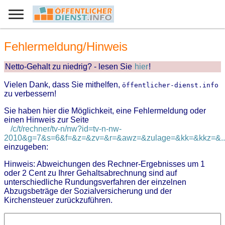
Fehlermeldung/Hinweis
Netto-Gehalt zu niedrig? - lesen Sie
hier
!
Vielen Dank, dass Sie mithelfen,
öffentlicher-dienst.info
zu verbessern!
Sie haben hier die Möglichkeit, eine Fehlermeldung oder
einen Hinweis zur Seite
/c/t/rechner/tv-n/nw?id=tv-n-nw-
2010&g=7&s=6&f=&z=&zv=&r=&awz=&zulage=&kk=&kkz=&..
einzugeben:
Hinweis: Abweichungen des Rechner-Ergebnisses um 1
oder 2 Cent zu Ihrer Gehaltsabrechnung sind auf
unterschiedliche Rundungsverfahren der einzelnen
Abzugsbeträge der Sozialversicherung und der
Kirchensteuer zurückzuführen.