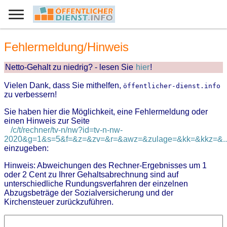
Fehlermeldung/Hinweis
Netto-Gehalt zu niedrig? - lesen Sie
hier
!
Vielen Dank, dass Sie mithelfen,
öffentlicher-dienst.info
zu verbessern!
Sie haben hier die Möglichkeit, eine Fehlermeldung oder
einen Hinweis zur Seite
/c/t/rechner/tv-n/nw?id=tv-n-nw-
2020&g=1&s=5&f=&z=&zv=&r=&awz=&zulage=&kk=&kkz=&..
einzugeben:
Hinweis: Abweichungen des Rechner-Ergebnisses um 1
oder 2 Cent zu Ihrer Gehaltsabrechnung sind auf
unterschiedliche Rundungsverfahren der einzelnen
Abzugsbeträge der Sozialversicherung und der
Kirchensteuer zurückzuführen.