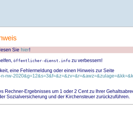
nweis
 lesen Sie
hier
!
helfen,
zu verbessern!
öffentlicher-dienst.info
keit, eine Fehlermeldung oder einen Hinweis zur Seite
d=tv-n-nw-2020&g=12&s=3&f=&z=&zv=&r=&awz=&zulage=&kk=&kk
 Rechner-Ergebnisses um 1 oder 2 Cent zu Ihrer Gehaltsabre
er Sozialversicherung und der Kirchensteuer zurückzuführen.