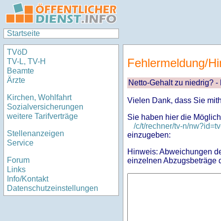
Startseite
TVöD
Fehlermeldung/Hi
TV-L, TV-H
Beamte
Ärzte
Netto-Gehalt zu niedrig? -
Kirchen, Wohlfahrt
Vielen Dank, dass Sie mit
Sozialversicherungen
weitere Tarifverträge
Sie haben hier die Möglich
/c/t/rechner/tv-n/nw?i
Stellenanzeigen
einzugeben:
Service
Hinweis: Abweichungen des
Forum
einzelnen Abzugsbeträge d
Links
Info/Kontakt
Datenschutzeinstellungen