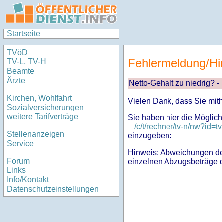
Startseite
TVöD
Fehlermeldung/Hi
TV-L, TV-H
Beamte
Ärzte
Netto-Gehalt zu niedrig? -
Kirchen, Wohlfahrt
Vielen Dank, dass Sie mit
Sozialversicherungen
weitere Tarifverträge
Sie haben hier die Möglich
/c/t/rechner/tv-n/nw?i
Stellenanzeigen
einzugeben:
Service
Hinweis: Abweichungen des
Forum
einzelnen Abzugsbeträge d
Links
Info/Kontakt
Datenschutzeinstellungen