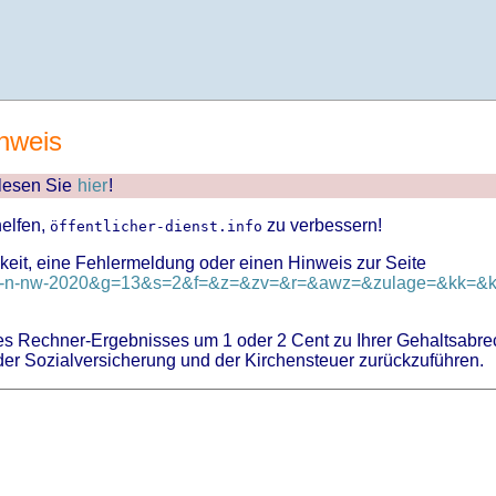
nweis
 lesen Sie
hier
!
helfen,
zu verbessern!
öffentlicher-dienst.info
keit, eine Fehlermeldung oder einen Hinweis zur Seite
d=tv-n-nw-2020&g=13&s=2&f=&z=&zv=&r=&awz=&zulage=&kk=&kk
 Rechner-Ergebnisses um 1 oder 2 Cent zu Ihrer Gehaltsabre
er Sozialversicherung und der Kirchensteuer zurückzuführen.