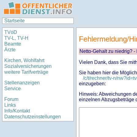
Startseite
TVöD
Fehlermeldung/Hi
TV-L, TV-H
Beamte
Ärzte
Netto-Gehalt zu niedrig? -
Kirchen, Wohlfahrt
Vielen Dank, dass Sie mit
Sozialversicherungen
weitere Tarifverträge
Sie haben hier die Möglich
/c/t/rechner/tv-n/nw?i
Stellenanzeigen
einzugeben:
Service
Hinweis: Abweichungen des
Forum
einzelnen Abzugsbeträge d
Links
Info/Kontakt
Datenschutzeinstellungen