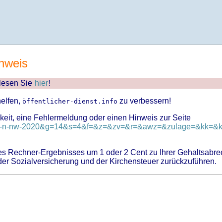
nweis
 lesen Sie
hier
!
helfen,
zu verbessern!
öffentlicher-dienst.info
keit, eine Fehlermeldung oder einen Hinweis zur Seite
d=tv-n-nw-2020&g=14&s=4&f=&z=&zv=&r=&awz=&zulage=&kk=&kk
 Rechner-Ergebnisses um 1 oder 2 Cent zu Ihrer Gehaltsabre
er Sozialversicherung und der Kirchensteuer zurückzuführen.