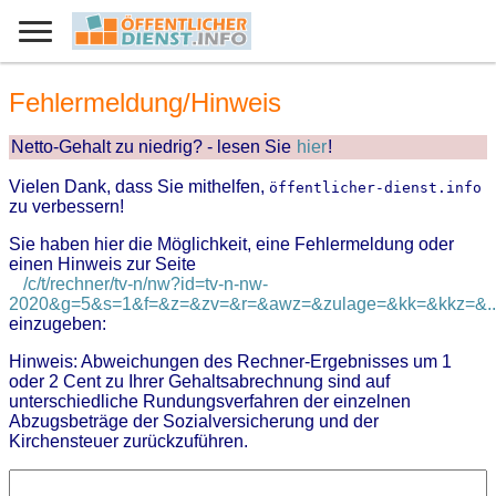
Fehlermeldung/Hinweis
Netto-Gehalt zu niedrig? - lesen Sie
hier
!
Vielen Dank, dass Sie mithelfen,
öffentlicher-dienst.info
zu verbessern!
Sie haben hier die Möglichkeit, eine Fehlermeldung oder
einen Hinweis zur Seite
/c/t/rechner/tv-n/nw?id=tv-n-nw-
2020&g=5&s=1&f=&z=&zv=&r=&awz=&zulage=&kk=&kkz=&..
einzugeben:
Hinweis: Abweichungen des Rechner-Ergebnisses um 1
oder 2 Cent zu Ihrer Gehaltsabrechnung sind auf
unterschiedliche Rundungsverfahren der einzelnen
Abzugsbeträge der Sozialversicherung und der
Kirchensteuer zurückzuführen.