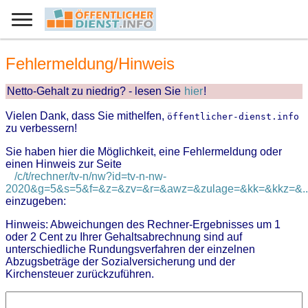
Fehlermeldung/Hinweis
Netto-Gehalt zu niedrig? - lesen Sie
hier
!
Vielen Dank, dass Sie mithelfen,
öffentlicher-dienst.info
zu verbessern!
Sie haben hier die Möglichkeit, eine Fehlermeldung oder
einen Hinweis zur Seite
/c/t/rechner/tv-n/nw?id=tv-n-nw-
2020&g=5&s=5&f=&z=&zv=&r=&awz=&zulage=&kk=&kkz=&..
einzugeben:
Hinweis: Abweichungen des Rechner-Ergebnisses um 1
oder 2 Cent zu Ihrer Gehaltsabrechnung sind auf
unterschiedliche Rundungsverfahren der einzelnen
Abzugsbeträge der Sozialversicherung und der
Kirchensteuer zurückzuführen.