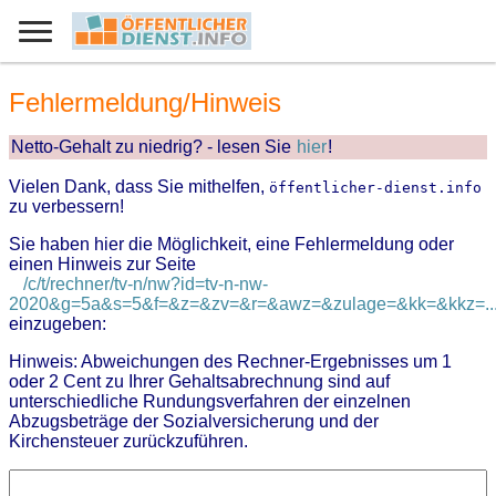
Fehlermeldung/Hinweis
Netto-Gehalt zu niedrig? - lesen Sie
hier
!
Vielen Dank, dass Sie mithelfen,
öffentlicher-dienst.info
zu verbessern!
Sie haben hier die Möglichkeit, eine Fehlermeldung oder
einen Hinweis zur Seite
/c/t/rechner/tv-n/nw?id=tv-n-nw-
2020&g=5a&s=5&f=&z=&zv=&r=&awz=&zulage=&kk=&kkz=..
einzugeben:
Hinweis: Abweichungen des Rechner-Ergebnisses um 1
oder 2 Cent zu Ihrer Gehaltsabrechnung sind auf
unterschiedliche Rundungsverfahren der einzelnen
Abzugsbeträge der Sozialversicherung und der
Kirchensteuer zurückzuführen.