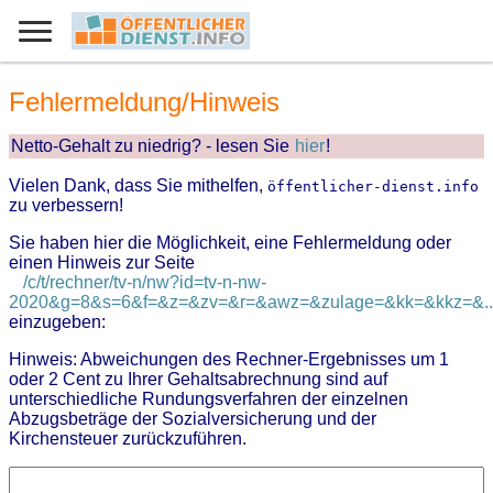
Fehlermeldung/Hinweis
Netto-Gehalt zu niedrig? - lesen Sie
hier
!
Vielen Dank, dass Sie mithelfen,
öffentlicher-dienst.info
zu verbessern!
Sie haben hier die Möglichkeit, eine Fehlermeldung oder
einen Hinweis zur Seite
/c/t/rechner/tv-n/nw?id=tv-n-nw-
2020&g=8&s=6&f=&z=&zv=&r=&awz=&zulage=&kk=&kkz=&..
einzugeben:
Hinweis: Abweichungen des Rechner-Ergebnisses um 1
oder 2 Cent zu Ihrer Gehaltsabrechnung sind auf
unterschiedliche Rundungsverfahren der einzelnen
Abzugsbeträge der Sozialversicherung und der
Kirchensteuer zurückzuführen.