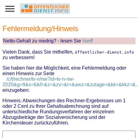
Fehlermeldung/Hinweis
Netto-Gehalt zu niedrig? - lesen Sie
hier
!
Vielen Dank, dass Sie mithelfen,
öffentlicher-dienst.info
zu verbessern!
Sie haben hier die Möglichkeit, eine Fehlermeldung oder
einen Hinweis zur Seite
/c/t/rechner/tv-n/nw?id=tv-n-nw-
2020&g=9&s=6&f=&z=&zv=&r=&awz=&zulage=&kk=&kkz=&..
einzugeben:
Hinweis: Abweichungen des Rechner-Ergebnisses um 1
oder 2 Cent zu Ihrer Gehaltsabrechnung sind auf
unterschiedliche Rundungsverfahren der einzelnen
Abzugsbeträge der Sozialversicherung und der
Kirchensteuer zurückzuführen.