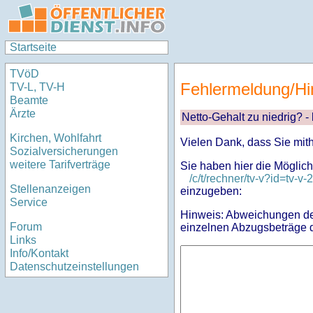
Startseite
TVöD
Fehlermeldung/Hi
TV-L, TV-H
Beamte
Ärzte
Netto-Gehalt zu niedrig? -
Kirchen, Wohlfahrt
Vielen Dank, dass Sie mit
Sozialversicherungen
weitere Tarifverträge
Sie haben hier die Möglich
/c/t/rechner/tv-v?id=tv
Stellenanzeigen
einzugeben:
Service
Hinweis: Abweichungen des
Forum
einzelnen Abzugsbeträge d
Links
Info/Kontakt
Datenschutzeinstellungen