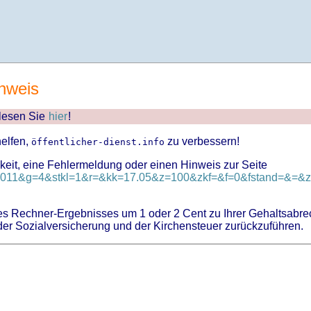
nweis
 lesen Sie
hier
!
helfen,
zu verbessern!
öffentlicher-dienst.info
keit, eine Fehlermeldung oder einen Hinweis zur Seite
-v-2011&g=4&stkl=1&r=&kk=17.05&z=100&zkf=&f=0&fstand=&=&z.
 Rechner-Ergebnisses um 1 oder 2 Cent zu Ihrer Gehaltsabre
er Sozialversicherung und der Kirchensteuer zurückzuführen.