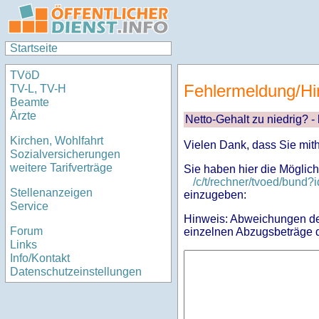
Startseite
TVöD
Fehlermeldung/Hi
TV-L, TV-H
Beamte
Ärzte
Netto-Gehalt zu niedrig? -
Kirchen, Wohlfahrt
Vielen Dank, dass Sie mit
Sozialversicherungen
weitere Tarifverträge
Sie haben hier die Möglich
/c/t/rechner/tvoed/bun
Stellenanzeigen
einzugeben:
Service
Hinweis: Abweichungen des
Forum
einzelnen Abzugsbeträge d
Links
Info/Kontakt
Datenschutzeinstellungen