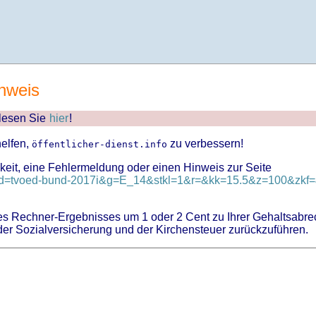
nweis
 lesen Sie
hier
!
helfen,
zu verbessern!
öffentlicher-dienst.info
keit, eine Fehlermeldung oder einen Hinweis zur Seite
d?id=tvoed-bund-2017i&g=E_14&stkl=1&r=&kk=15.5&z=100&zkf=&
 Rechner-Ergebnisses um 1 oder 2 Cent zu Ihrer Gehaltsabre
er Sozialversicherung und der Kirchensteuer zurückzuführen.