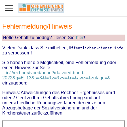
Fehlermeldung/Hinweis
Netto-Gehalt zu niedrig? - lesen Sie
hier
!
Vielen Dank, dass Sie mithelfen,
öffentlicher-dienst.info
zu verbessern!
Sie haben hier die Möglichkeit, eine Fehlermeldung oder
einen Hinweis zur Seite
/c/t/rechner/tvoed/bund?id=tvoed-bund-
2022&g=E_13&s=3&f=&z=&zv=&r=&awz=&zulage=&...
einzugeben:
Hinweis: Abweichungen des Rechner-Ergebnisses um 1
oder 2 Cent zu Ihrer Gehaltsabrechnung sind auf
unterschiedliche Rundungsverfahren der einzelnen
Abzugsbeträge der Sozialversicherung und der
Kirchensteuer zurückzuführen.