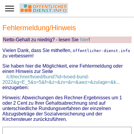
Fehlermeldung/Hinweis
Netto-Gehalt zu niedrig? - lesen Sie
hier
!
Vielen Dank, dass Sie mithelfen,
öffentlicher-dienst.info
zu verbessern!
Sie haben hier die Möglichkeit, eine Fehlermeldung oder
einen Hinweis zur Seite
/c/t/rechner/tvoed/bund?id=tvoed-bund-
2022&g=E_5&s=5&f=&z=&zv=&r=&awz=&zulage=&k...
einzugeben:
Hinweis: Abweichungen des Rechner-Ergebnisses um 1
oder 2 Cent zu Ihrer Gehaltsabrechnung sind auf
unterschiedliche Rundungsverfahren der einzelnen
Abzugsbeträge der Sozialversicherung und der
Kirchensteuer zurückzuführen.