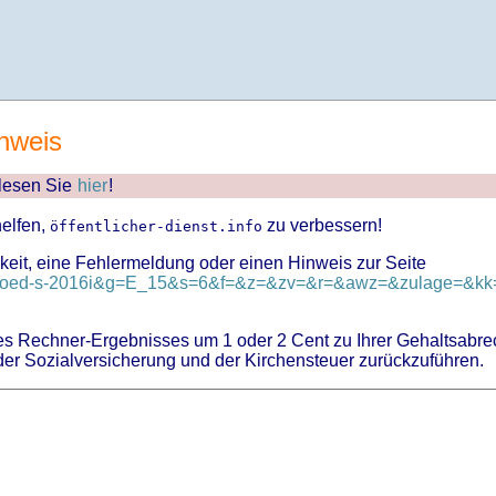
nweis
 lesen Sie
hier
!
helfen,
zu verbessern!
öffentlicher-dienst.info
keit, eine Fehlermeldung oder einen Hinweis zur Seite
d=tvoed-s-2016i&g=E_15&s=6&f=&z=&zv=&r=&awz=&zulage=&kk=
 Rechner-Ergebnisses um 1 oder 2 Cent zu Ihrer Gehaltsabre
er Sozialversicherung und der Kirchensteuer zurückzuführen.