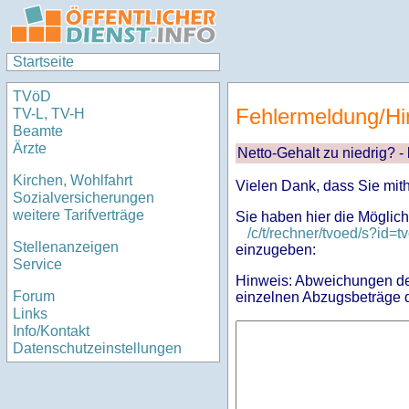
Startseite
TVöD
Fehlermeldung/Hi
TV-L, TV-H
Beamte
Ärzte
Netto-Gehalt zu niedrig? -
Kirchen, Wohlfahrt
Vielen Dank, dass Sie mit
Sozialversicherungen
weitere Tarifverträge
Sie haben hier die Möglich
/c/t/rechner/tvoed/s?i
Stellenanzeigen
einzugeben:
Service
Hinweis: Abweichungen des
Forum
einzelnen Abzugsbeträge d
Links
Info/Kontakt
Datenschutzeinstellungen