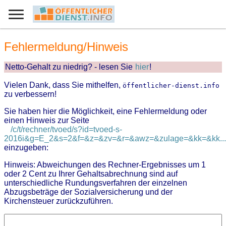
Fehlermeldung/Hinweis
Netto-Gehalt zu niedrig? - lesen Sie
hier
!
Vielen Dank, dass Sie mithelfen,
öffentlicher-dienst.info
zu verbessern!
Sie haben hier die Möglichkeit, eine Fehlermeldung oder
einen Hinweis zur Seite
/c/t/rechner/tvoed/s?id=tvoed-s-
2016i&g=E_2&s=2&f=&z=&zv=&r=&awz=&zulage=&kk=&kk...
einzugeben:
Hinweis: Abweichungen des Rechner-Ergebnisses um 1
oder 2 Cent zu Ihrer Gehaltsabrechnung sind auf
unterschiedliche Rundungsverfahren der einzelnen
Abzugsbeträge der Sozialversicherung und der
Kirchensteuer zurückzuführen.