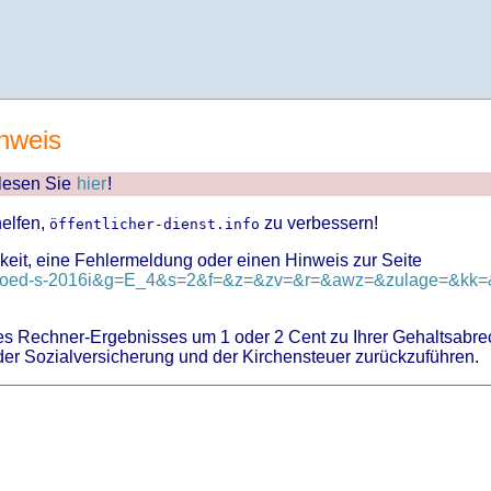
nweis
 lesen Sie
hier
!
helfen,
zu verbessern!
öffentlicher-dienst.info
keit, eine Fehlermeldung oder einen Hinweis zur Seite
d=tvoed-s-2016i&g=E_4&s=2&f=&z=&zv=&r=&awz=&zulage=&kk=&
 Rechner-Ergebnisses um 1 oder 2 Cent zu Ihrer Gehaltsabre
er Sozialversicherung und der Kirchensteuer zurückzuführen.