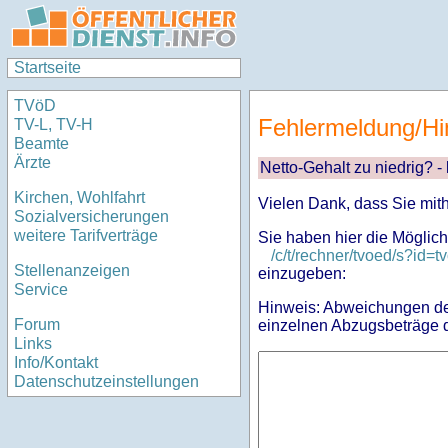
Startseite
TVöD
Fehlermeldung/Hi
TV-L, TV-H
Beamte
Ärzte
Netto-Gehalt zu niedrig? -
Kirchen, Wohlfahrt
Vielen Dank, dass Sie mit
Sozialversicherungen
weitere Tarifverträge
Sie haben hier die Möglich
/c/t/rechner/tvoed/s?i
Stellenanzeigen
einzugeben:
Service
Hinweis: Abweichungen des
Forum
einzelnen Abzugsbeträge d
Links
Info/Kontakt
Datenschutzeinstellungen