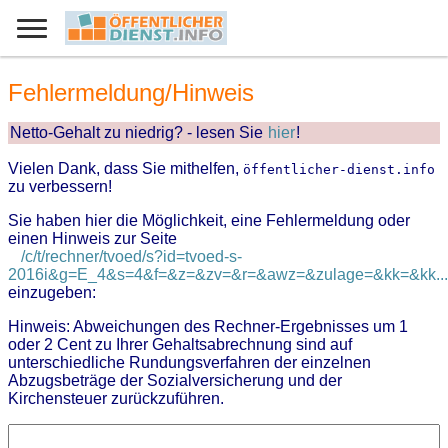
Fehlermeldung/Hinweis
Netto-Gehalt zu niedrig? - lesen Sie
hier
!
Vielen Dank, dass Sie mithelfen,
öffentlicher-dienst.info
zu verbessern!
Sie haben hier die Möglichkeit, eine Fehlermeldung oder
einen Hinweis zur Seite
/c/t/rechner/tvoed/s?id=tvoed-s-
2016i&g=E_4&s=4&f=&z=&zv=&r=&awz=&zulage=&kk=&kk...
einzugeben:
Hinweis: Abweichungen des Rechner-Ergebnisses um 1
oder 2 Cent zu Ihrer Gehaltsabrechnung sind auf
unterschiedliche Rundungsverfahren der einzelnen
Abzugsbeträge der Sozialversicherung und der
Kirchensteuer zurückzuführen.