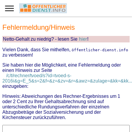
Fehlermeldung/Hinweis
Netto-Gehalt zu niedrig? - lesen Sie
hier
!
Vielen Dank, dass Sie mithelfen,
öffentlicher-dienst.info
zu verbessern!
Sie haben hier die Möglichkeit, eine Fehlermeldung oder
einen Hinweis zur Seite
/c/t/rechner/tvoed/s?id=tvoed-s-
2016i&g=E_5&s=2&f=&z=&zv=&r=&awz=&zulage=&kk=&kk...
einzugeben:
Hinweis: Abweichungen des Rechner-Ergebnisses um 1
oder 2 Cent zu Ihrer Gehaltsabrechnung sind auf
unterschiedliche Rundungsverfahren der einzelnen
Abzugsbeträge der Sozialversicherung und der
Kirchensteuer zurückzuführen.