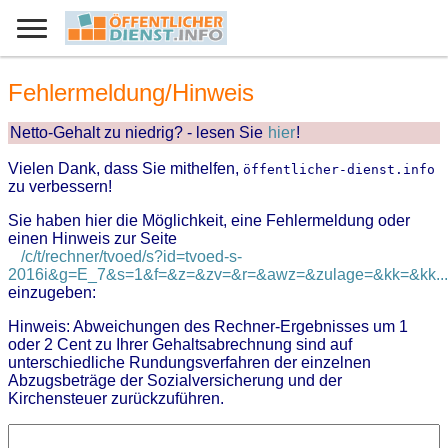
Fehlermeldung/Hinweis
Netto-Gehalt zu niedrig? - lesen Sie
hier
!
Vielen Dank, dass Sie mithelfen,
öffentlicher-dienst.info
zu verbessern!
Sie haben hier die Möglichkeit, eine Fehlermeldung oder
einen Hinweis zur Seite
/c/t/rechner/tvoed/s?id=tvoed-s-
2016i&g=E_7&s=1&f=&z=&zv=&r=&awz=&zulage=&kk=&kk...
einzugeben:
Hinweis: Abweichungen des Rechner-Ergebnisses um 1
oder 2 Cent zu Ihrer Gehaltsabrechnung sind auf
unterschiedliche Rundungsverfahren der einzelnen
Abzugsbeträge der Sozialversicherung und der
Kirchensteuer zurückzuführen.