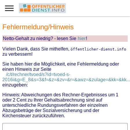
Fehlermeldung/Hinweis
Netto-Gehalt zu niedrig? - lesen Sie
hier
!
Vielen Dank, dass Sie mithelfen,
öffentlicher-dienst.info
zu verbessern!
Sie haben hier die Möglichkeit, eine Fehlermeldung oder
einen Hinweis zur Seite
/c/t/rechner/tvoed/s?id=tvoed-s-
2016i&g=E_8&s=3&f=&z=&zv=&r=&awz=&zulage=&kk=&kk...
einzugeben:
Hinweis: Abweichungen des Rechner-Ergebnisses um 1
oder 2 Cent zu Ihrer Gehaltsabrechnung sind auf
unterschiedliche Rundungsverfahren der einzelnen
Abzugsbeträge der Sozialversicherung und der
Kirchensteuer zurückzuführen.